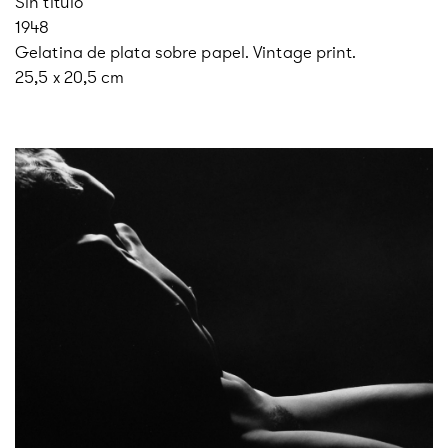
Sin título
1948
Gelatina de plata sobre papel. Vintage print.
25,5 x 20,5 cm